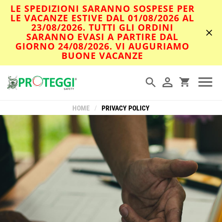
LE SPEDIZIONI SARANNO SOSPESE PER
LE VACANZE ESTIVE DAL 01/08/2026 AL
23/08/2026. TUTTI GLI ORDINI
SARANNO EVASI A PARTIRE DAL
GIORNO 24/08/2026. VI AUGURIAMO
BUONE VACANZE
HOME
/
PRIVACY POLICY