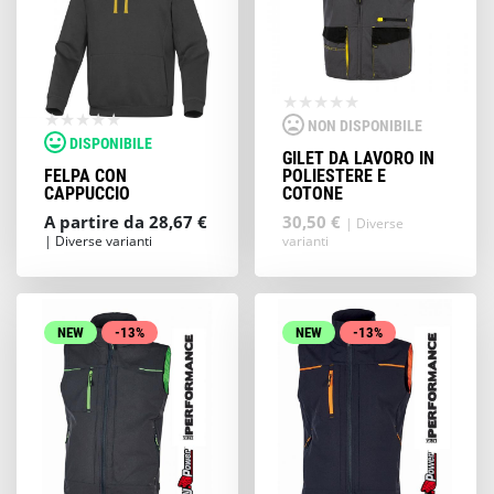
NON DISPONIBILE
DISPONIBILE
GILET DA LAVORO IN
FELPA CON
POLIESTERE E
CAPPUCCIO
COTONE
A partire da 28,67 €
30,50 €
| Diverse
| Diverse varianti
varianti
NEW
-13%
NEW
-13%