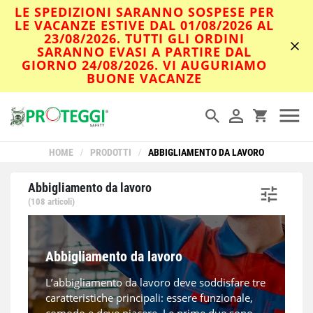
LE SPEDIZIONI SARANNO SOSPESE PER
LE VACANZE ESTIVE DAL 01/08/2026 AL
23/08/2026. TUTTI GLI ORDINI
SARANNO EVASI A PARTIRE DAL
GIORNO 24/08/2026. VI AUGURIAMO
BUONE VACANZE
HOME
/
PRODOTTI
/
ABBIGLIAMENTO DA LAVORO
Abbigliamento da lavoro
(108 articoli)
Abbigliamento da lavoro
L’abbigliamento da lavoro deve soddisfare tre
caratteristiche principali: essere funzionale,