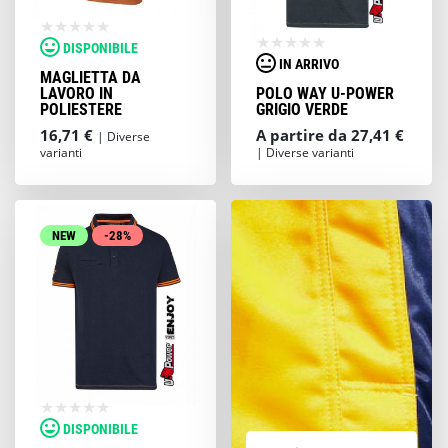
tua mansione.
L’abbigliamento da lavoro di Proteggi
DISPONIBILE
comprende t-shirt, felpe, maglioni e
IN ARRIVO
MAGLIETTA DA
pantaloni, ma anche gilet, giubbotti, giacche,
LAVORO IN
POLO WAY U-POWER
camici, tute e salopette. Garantiamo una
POLIESTERE
GRIGIO VERDE
ampia scelta di colori, tessuti, modelli e
16,71 €
A partire da 27,41 €
| Diverse
soprattutto stagionalità
(trovi
varianti
| Diverse varianti
abbigliamento da lavoro invernale ed estivo,
per rispondere al meglio ad ogni condizione
meteo). Abbiamo selezionato per te i migliori
marchi del settore.
NEW
-28%
L’acquisto dell’abbigliamento antinfortunistico
è rapido e veloce e ti permette di ricevere
l’ordine a casa o in azienda in poco tempo.
DISPONIBILE