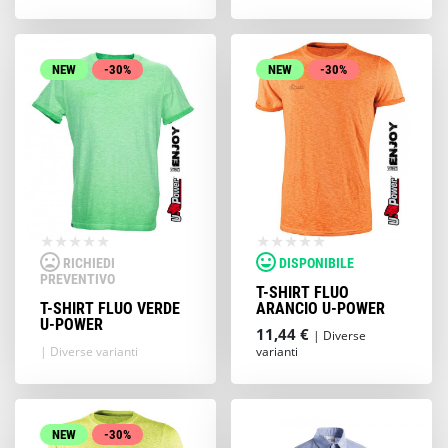
NEW
-30%
NEW
-30%
RICHIEDI
DISPONIBILE
PREVENTIVO
T-SHIRT FLUO
T-SHIRT FLUO VERDE
ARANCIO U-POWER
U-POWER
11,44 €
| Diverse
| Diverse varianti
varianti
NEW
-30%