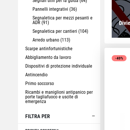
Segnali utili per la guida
(64)
Pannelli integrativi
(36)
Segnaletica per mezzi pesanti e
Divi
ADR
(91)
Segnaletica per cantieri
(104)
Arredo urbano
(113)
Scarpe antinfortunistiche
Abbigliamento da lavoro
-40%
Dispositivi di protezione individuale
Antincendio
Primo soccorso
Ricambi e maniglioni antipanico per
porte tagliafuoco e uscite di
emergenza
FILTRA PER