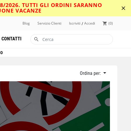
08/2026. TUTTI GLI ORDINI SARANNO
BUONE VACANZE
/
Blog
Servizio Clienti
Iscriviti
Accedi
0
CONTATTI
TO
Ordina per: