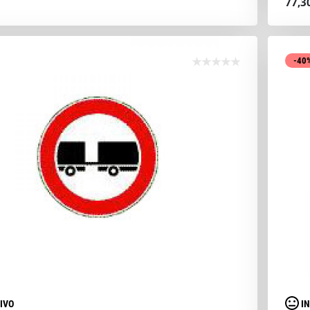
77,3
-40
IVO
I