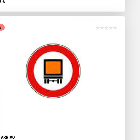
0 €
%
N ARRIVO