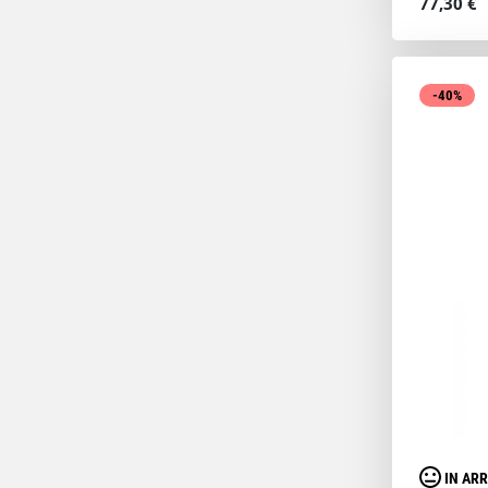
77,30 €
-40%
IN ARR