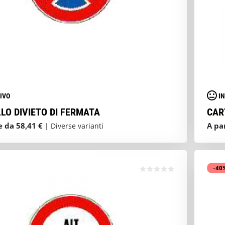
IVO
I
LO DIVIETO DI FERMATA
CAR
e da 58,41 €
A pa
| Diverse varianti
-40