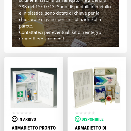
strumenti stabiliti dall'allegato 1 e 2 del DM
388 del 15/07/13. Sono disponibili in metallo
e in plastica, sono dotati di chiave per la
chiusura e di ganci per l'installazione alla
parete.
Contattateci per eventuali kit di reintegro
prodotti e/o strumenti.
IN ARRIVO
DISPONIBILE
ARMADIETTO PRONTO
ARMADIETTO DI