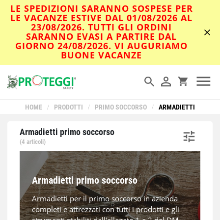
LE SPEDIZIONI SARANNO SOSPESE PER
LE VACANZE ESTIVE DAL 01/08/2026 AL
23/08/2026. TUTTI GLI ORDINI
SARANNO EVASI A PARTIRE DAL
GIORNO 24/08/2026. VI AUGURIAMO
BUONE VACANZE
HOME
/
PRODOTTI
/
PRIMO SOCCORSO
/
ARMADIETTI
Armadietti primo soccorso
(4 articoli)
Armadietti primo soccorso
Armadietti per il primo soccorso in azienda
completi e attrezzati con tutti i prodotti e gli