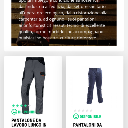
tipo di impiego e condizione atmosferica,
dall'industria all'edilizia, dal settore sanitario
all'operatore ecologico, dalla ristorazione alla
carpenteria, ad ognuno i suoi pantaloni
antinfortunistici! Tessuti tecnici di eccellente
qualità, forme morbide che accompagnano
qualsiasi solhouette, cuciture rinforzate,
ginocchia sagomate, elasticità e robustezza,
resistenza ad agenti chimici, ad attriti o ad
urti, grande comodità e stile alla moda,
imbottiti e caldi per l'inverno, molto leggeri e
traspiranti per l'estate, più morbidi per
l'uomo, più aderenti per la donna... queste
sono le caratteristiche dei tantissimi modelli
di pantaloni da lavoro disponibili nel nostro
catalogo online, i migliori marchi scelti per voi
da Proteggi.
Disponibili in tutte le taglie.
DISPONIBILE
DISPONIBILE
PANTALONE DA
LAVORO LUNGO IN
PANTALONI DA