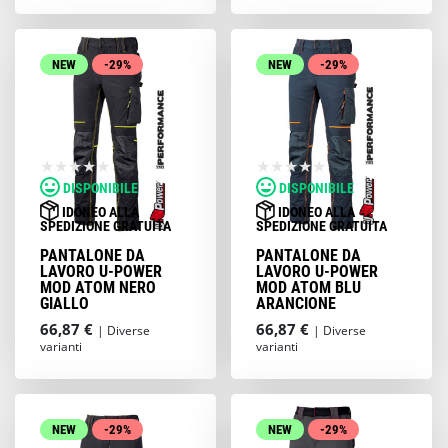
NEW
-29%
NEW
-29%
DISPONIBILE
DISPONIBILE
IDONEO ALLA
IDONEO ALLA
SPEDIZIONE GRATUITA
SPEDIZIONE GRATUITA
PANTALONE DA
PANTALONE DA
LAVORO U-POWER
LAVORO U-POWER
MOD ATOM NERO
MOD ATOM BLU
GIALLO
ARANCIONE
66,87 €
66,87 €
| Diverse
| Diverse
varianti
varianti
NEW
-29%
NEW
-29%