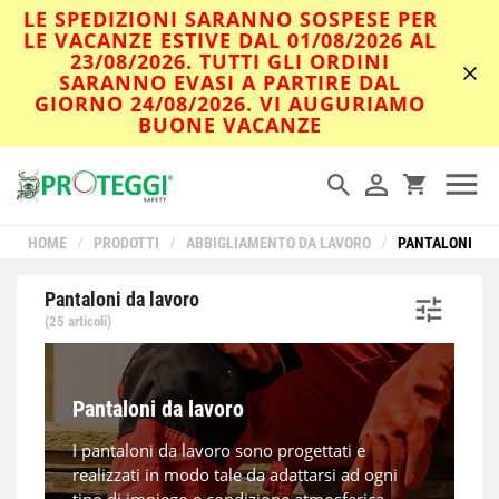
LE SPEDIZIONI SARANNO SOSPESE PER
LE VACANZE ESTIVE DAL 01/08/2026 AL
23/08/2026. TUTTI GLI ORDINI
SARANNO EVASI A PARTIRE DAL
GIORNO 24/08/2026. VI AUGURIAMO
BUONE VACANZE
HOME
/
PRODOTTI
/
ABBIGLIAMENTO DA LAVORO
/
PANTALONI
Pantaloni da lavoro
(25 articoli)
Pantaloni da lavoro
I pantaloni da lavoro sono progettati e
realizzati in modo tale da adattarsi ad ogni