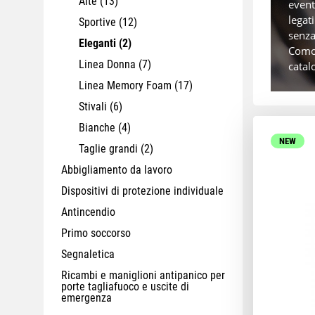
Alte
(13)
event
legat
Sportive
(12)
senza
Eleganti
(2)
Comod
Linea Donna
(7)
catal
Linea Memory Foam
(17)
Stivali
(6)
Bianche
(4)
NEW
Taglie grandi
(2)
Abbigliamento da lavoro
Dispositivi di protezione individuale
Antincendio
Primo soccorso
Segnaletica
Ricambi e maniglioni antipanico per
porte tagliafuoco e uscite di
emergenza