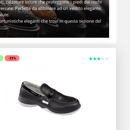
i, calzature sicure che proteggono i piedi dai rischi
ercate. Perfette da abbinare ad un vestito elegante,
lute.
fortunistiche eleganti che trovi in questa sezione del
W
-25%