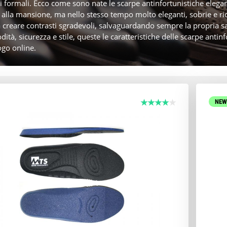
i formali. Ecco come sono nate le scarpe antinfortunistiche elegant
i alla mansione, ma nello stesso tempo molto eleganti, sobrie e ric
 creare contrasti sgradevoli, salvaguardando sempre la propria sa
ità, sicurezza e stile, queste le caratteristiche delle scarpe antin
ogo online.
NE