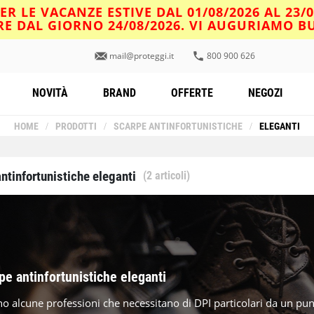
R LE VACANZE ESTIVE DAL 01/08/2026 AL 23/
IRE DAL GIORNO 24/08/2026. VI AUGURIAMO 
mail@proteggi.it
800 900 626
NOVITÀ
BRAND
OFFERTE
NEGOZI
HOME
/
PRODOTTI
/
SCARPE ANTINFORTUNISTICHE
/
ELEGANTI
antinfortunistiche eleganti
(2 articoli)
pe antinfortunistiche eleganti
no alcune professioni che necessitano di DPI particolari da un punt