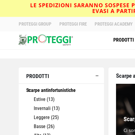
LE SPEDIZIONI SARANNO SOSPESE PE
EVASI A PART
PROTEGGI GROUP
PROTEGGI FIRE
PROTEGGI ACADEMY
PRODOTTI
Scarpe 
PRODOTTI
Scarpe antinfortunistiche
Estive
(13)
Invernali
(13)
Leggere
(25)
Scar
Basse
(26)
Ci so