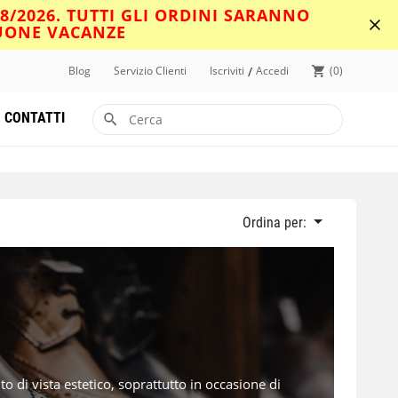
08/2026. TUTTI GLI ORDINI SARANNO
BUONE VACANZE
/
Blog
Servizio Clienti
Iscriviti
Accedi
0
CONTATTI
Ordina per:
o di vista estetico, soprattutto in occasione di