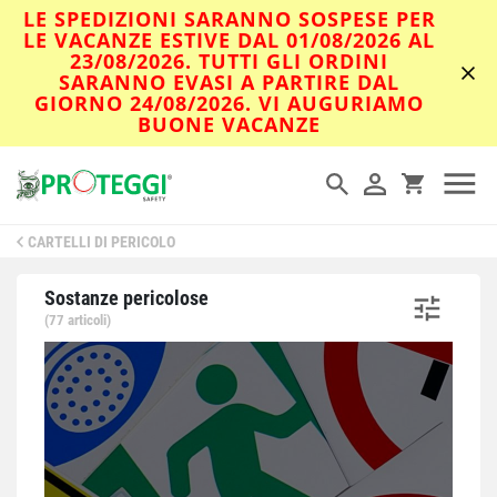
LE SPEDIZIONI SARANNO SOSPESE PER
LE VACANZE ESTIVE DAL 01/08/2026 AL
23/08/2026. TUTTI GLI ORDINI
SARANNO EVASI A PARTIRE DAL
GIORNO 24/08/2026. VI AUGURIAMO
BUONE VACANZE
CARTELLI DI PERICOLO
Sostanze pericolose
(77 articoli)