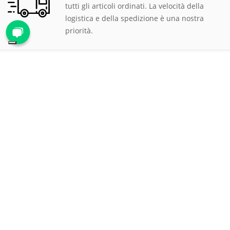
tutti gli articoli ordinati. La velocità della
logistica e della spedizione è una nostra
priorità.
PAGAMENTI SICURI
Scegli tra le tantissime modalità di
pagamento proposte, ti assicuriamo la
massima sicurezza e privacy per tutte le
transazioni.
ASSISTENZA CLIENTI
Rispondiamo prontamente a qualsiasi
richiesta al numero verde
800 900 626
, via
mail all'indirizzo
mail@proteggi.it
, oppure
via
WhatsApp al numero
339 1170920
.