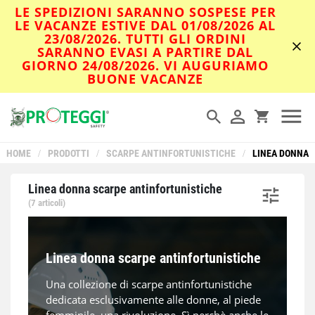
LE SPEDIZIONI SARANNO SOSPESE PER
LE VACANZE ESTIVE DAL 01/08/2026 AL
23/08/2026. TUTTI GLI ORDINI
SARANNO EVASI A PARTIRE DAL
GIORNO 24/08/2026. VI AUGURIAMO
BUONE VACANZE
HOME
/
PRODOTTI
/
SCARPE ANTINFORTUNISTICHE
/
LINEA DONNA
Linea donna scarpe antinfortunistiche
(7 articoli)
Linea donna scarpe antinfortunistiche
Una collezione di scarpe antinfortunistiche
dedicata esclusivamente alle donne, al piede