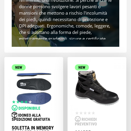
femminile, una rivoluzione. Sì perchè anche le
donne possono svolgere lavori pesanti o
mansioni che mettono a rischio l'incolumità
dei piedi, quindi necessitano di protezione e
DPI adeguati. Ergonomiche, comode, leggere,
che si adattano alla forma del piede,
esteticamente gradevoli, sicure e certificate
secondo la normativa, abbiamo selezionato
per te scarpe antinfortunistiche per donna di
qualità eccellente. Scopri i modelli e scegli
quello che risponde a tutte le tue esigenze.
NEW
NEW
DISPONIBILE
IDONEO ALLA
SPEDIZIONE GRATUITA
RICHIEDI
PREVENTIVO
SOLETTA IN MEMORY