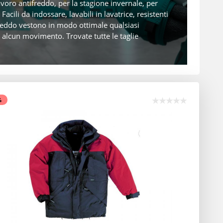
avoro antifreddo, per la stagione invernale, per
cili da indossare, lavabili in lavatrice, resistenti
ifreddo vestono in modo ottimale qualsiasi
alcun movimento. Trovate tutte le taglie
%