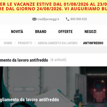
R LE VACANZE ESTIVE DAL 01/08/2026 AL 23/
IRE DAL GIORNO 24/08/2026. VI AUGURIAMO 
mail@proteggi.it
800 900 626
NOVITÀ
BRAND
OFFERTE
NEGOZI
HOME
/
PRODOTTI
/
ABBIGLIAMENTO DA LAVORO
/
ANTINFREDDO
amento da lavoro antifreddo
(6 articoli)
gliamento da lavoro antifreddo