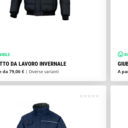
NIBILE
D
TTO DA LAVORO INVERNALE
GIU
e da 79,06 €
A pa
| Diverse varianti