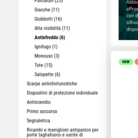
Pantaloni
(25)
Abbia
affro
Giacche
(11)
con d
Giubbotti
(16)
silho
Alta visibilità
(11)
dispo
Antinfreddo
(6)
Ignifugo
(1)
Monouso
(3)
NEW
Tute
(15)
Salopette
(6)
Scarpe antinfortunistiche
Dispositivi di protezione individuale
Antincendio
Primo soccorso
Segnaletica
Ricambi e maniglioni antipanico per
porte tagliafuoco e uscite di