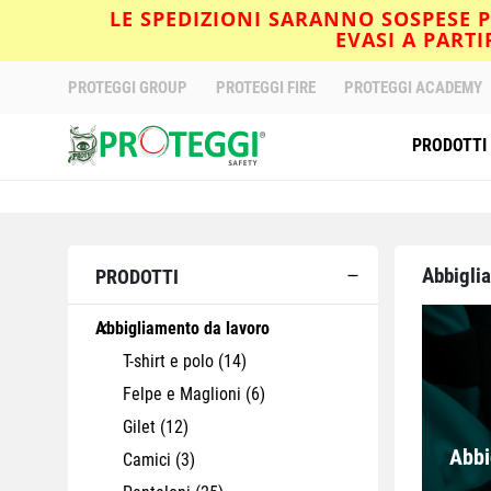
LE SPEDIZIONI SARANNO SOSPESE PE
EVASI A PART
PROTEGGI GROUP
PROTEGGI FIRE
PROTEGGI ACADEMY
PRODOTTI
Abbigli
PRODOTTI
Abbigliamento da lavoro
T-shirt e polo
(14)
Felpe e Maglioni
(6)
Gilet
(12)
Abbi
Camici
(3)