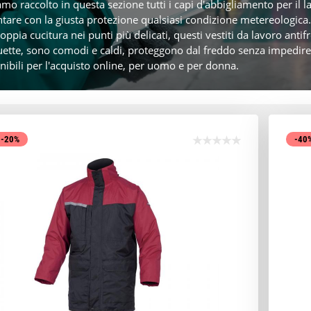
mo raccolto in questa sezione tutti i capi d'abbigliamento per il l
ntare con la giusta protezione qualsiasi condizione metereologica. Fa
oppia cucitura nei punti più delicati, questi vestiti da lavoro ant
uette, sono comodi e caldi, proteggono dal freddo senza impedire 
nibili per l'acquisto online, per uomo e per donna.
-20%
-40