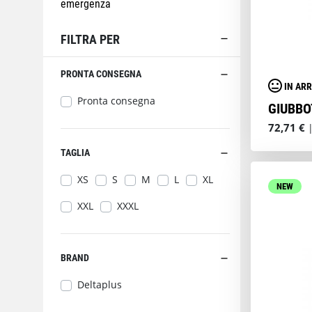
emergenza
FILTRA PER
PRONTA CONSEGNA
IN ARR
Pronta consegna
GIUBBO
72,71 €
|
TAGLIA
XS
S
M
L
XL
NEW
XXL
XXXL
BRAND
Deltaplus