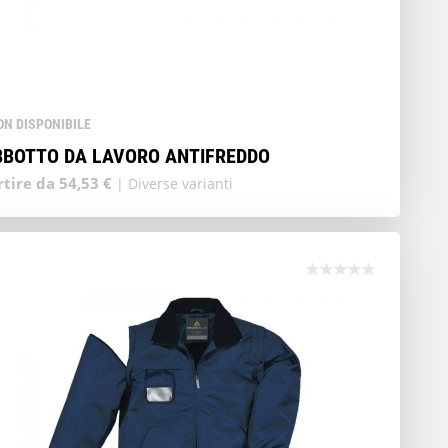
ON DISPONIBILE
BBOTTO DA LAVORO ANTIFREDDO
rtire da 54,53 €
| Diverse varianti