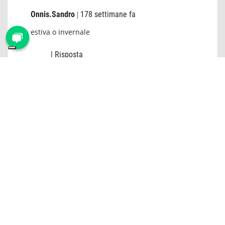
Onnis.sandro
178 settimane fa
|
estiva o invernale
| Risposta
Buongiorno,
il Modello Matt S3, molto leggero e
traspirante, può essere tranquillamente
utilizzato tutto l'anno.
SIMONA
219 settimane fa
|
I TEMPI DI CONSEGNA PER LE SCARPE U-POWER
?
| Risposta
Buongiorno, i tempi di consegna sono
indicati per ogni singola taglia e modello.