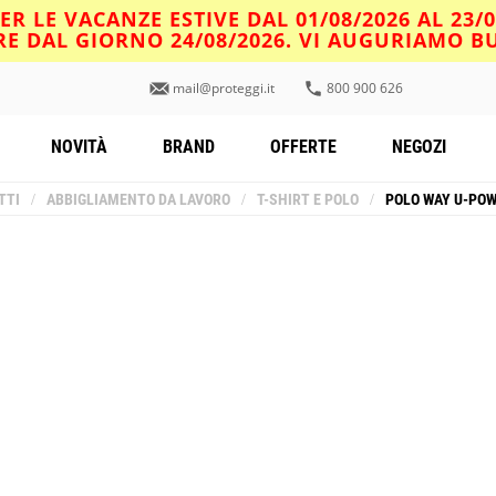
R LE VACANZE ESTIVE DAL 01/08/2026 AL 23/
IRE DAL GIORNO 24/08/2026. VI AUGURIAMO 
mail@proteggi.it
800 900 626
NOVITÀ
BRAND
OFFERTE
NEGOZI
TTI
/
ABBIGLIAMENTO DA LAVORO
/
T-SHIRT E POLO
/
POLO WAY U-POW