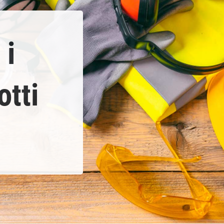
 i
otti