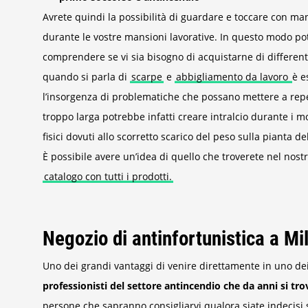
Avrete quindi la possibilità di guardare e toccare con ma
durante le vostre mansioni lavorative. In questo modo potr
comprendere se vi sia bisogno di acquistarne di differenti 
quando si parla di
scarpe
e
abbigliamento da lavoro
è e
l’insorgenza di problematiche che possano mettere a repen
troppo larga potrebbe infatti creare intralcio durante i mo
fisici dovuti allo scorretto scarico del peso sulla pianta de
È possibile avere un’idea di quello che troverete nel nost
catalogo con tutti i prodotti.
Negozio di antinfortunistica a Mi
Uno dei grandi vantaggi di venire direttamente in uno de
professionisti del settore antincendio che da anni si tro
persone che sapranno consigliarvi qualora siate indecisi s