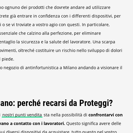
no ognuno dei prodotti che dovrete andare ad utilizzare
ete già entrare in confidenza con i differenti dispositivi, per
o se vi troviate a vostro agio con questi. In particolare,
ssenziale che calzino alla perfezione, per eliminare
taglio la sicurezza e la salute del lavoratore. Una scarpa
vimenti, oltreché costituire un rischio nello sviluppo di dolori
l piede.
ro negozio di antinfortunistica a Milano andando a visionare il
lano: perché recarsi da Proteggi?
i
nostri punti vendita
sta nella possibilità di
confrontarvi con
vano a contatto con i lavoratori.
Questo significa avere delle
ui diversi dispositivi da acquistare, tutto questo nel vostro