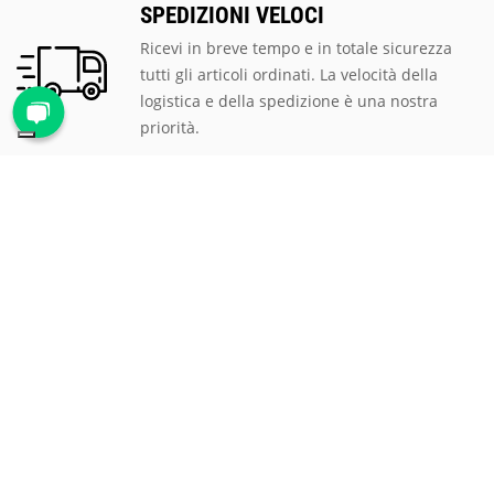
SPEDIZIONI VELOCI
Ricevi in breve tempo e in totale sicurezza
tutti gli articoli ordinati. La velocità della
logistica e della spedizione è una nostra
priorità.
PAGAMENTI SICURI
Scegli tra le tantissime modalità di
pagamento proposte, ti assicuriamo la
massima sicurezza e privacy per tutte le
transazioni.
ASSISTENZA CLIENTI
Rispondiamo prontamente a qualsiasi
richiesta al numero verde
800 900 626
, via
mail all'indirizzo
mail@proteggi.it
, oppure