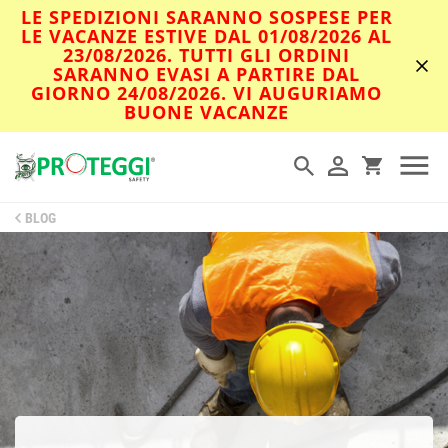
LE SPEDIZIONI SARANNO SOSPESE PER
LE VACANZE ESTIVE DAL 01/08/2026 AL
23/08/2026. TUTTI GLI ORDINI
SARANNO EVASI A PARTIRE DAL
GIORNO 24/08/2026. VI AUGURIAMO
BUONE VACANZE
BLOG