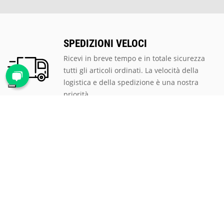
SPEDIZIONI VELOCI
Ricevi in breve tempo e in totale sicurezza
tutti gli articoli ordinati. La velocità della
logistica e della spedizione è una nostra
priorità.
PAGAMENTI SICURI
Scegli tra le tantissime modalità di
pagamento proposte, ti assicuriamo la
massima sicurezza e privacy per tutte le
transazioni.
ASSISTENZA CLIENTI