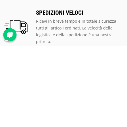
SPEDIZIONI VELOCI
Ricevi in breve tempo e in totale sicurezza
tutti gli articoli ordinati. La velocità della
logistica e della spedizione è una nostra
priorità.
PAGAMENTI SICURI
Scegli tra le tantissime modalità di
pagamento proposte, ti assicuriamo la
massima sicurezza e privacy per tutte le
transazioni.
ASSISTENZA CLIENTI
Rispondiamo prontamente a qualsiasi