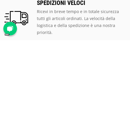
SPEDIZIONI VELOCI
Ricevi in breve tempo e in totale sicurezza
tutti gli articoli ordinati. La velocità della
logistica e della spedizione è una nostra
priorità.
PAGAMENTI SICURI
Scegli tra le tantissime modalità di
pagamento proposte, ti assicuriamo la
massima sicurezza e privacy per tutte le
transazioni.
ASSISTENZA CLIENTI
Rispondiamo prontamente a qualsiasi
richiesta al numero verde
800 900 626
, via
mail all'indirizzo
mail@proteggi.it
, oppure