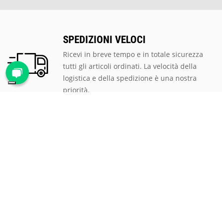
SPEDIZIONI VELOCI
Ricevi in breve tempo e in totale sicurezza
tutti gli articoli ordinati. La velocità della
logistica e della spedizione è una nostra
priorità.
PAGAMENTI SICURI
Scegli tra le tantissime modalità di
pagamento proposte, ti assicuriamo la
massima sicurezza e privacy per tutte le
transazioni.
ASSISTENZA CLIENTI