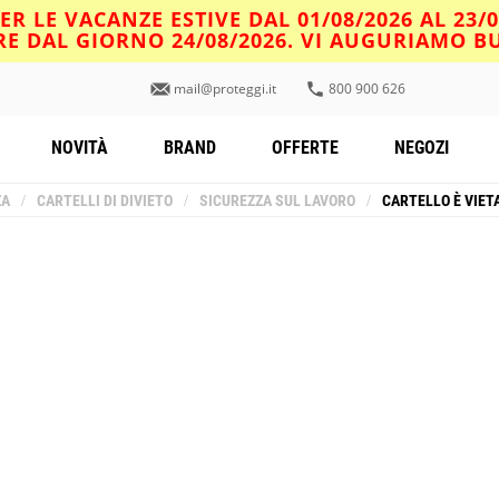
R LE VACANZE ESTIVE DAL 01/08/2026 AL 23/
IRE DAL GIORNO 24/08/2026. VI AUGURIAMO 
mail@proteggi.it
800 900 626
NOVITÀ
BRAND
OFFERTE
NEGOZI
ZA
/
CARTELLI DI DIVIETO
/
SICUREZZA SUL LAVORO
/
CARTELLO È VIET