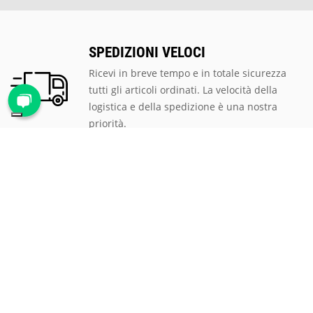
SPEDIZIONI VELOCI
Ricevi in breve tempo e in totale sicurezza
tutti gli articoli ordinati. La velocità della
logistica e della spedizione è una nostra
priorità.
PAGAMENTI SICURI
Scegli tra le tantissime modalità di
pagamento proposte, ti assicuriamo la
massima sicurezza e privacy per tutte le
transazioni.
ASSISTENZA CLIENTI