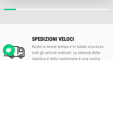
SPEDIZIONI VELOCI
Ricevi in breve tempo e in totale sicurezza
tutti gli articoli ordinati. La velocità della
logistica e della spedizione è una nostra
priorità.
PAGAMENTI SICURI
Scegli tra le tantissime modalità di
pagamento proposte, ti assicuriamo la
massima sicurezza e privacy per tutte le
transazioni.