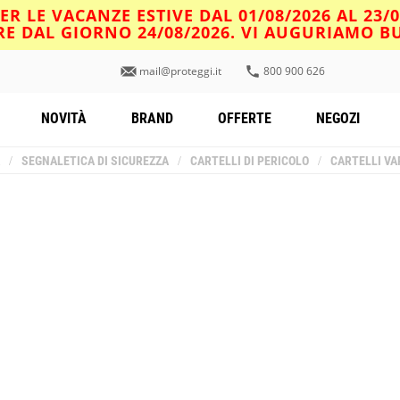
R LE VACANZE ESTIVE DAL 01/08/2026 AL 23/
IRE DAL GIORNO 24/08/2026. VI AUGURIAMO 
mail@proteggi.it
800 900 626
NOVITÀ
BRAND
OFFERTE
NEGOZI
/
SEGNALETICA DI SICUREZZA
/
CARTELLI DI PERICOLO
/
CARTELLI VA