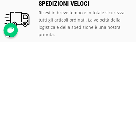
SPEDIZIONI VELOCI
Ricevi in breve tempo e in totale sicurezza
tutti gli articoli ordinati. La velocità della
logistica e della spedizione è una nostra
priorità.
PAGAMENTI SICURI
Scegli tra le tantissime modalità di
pagamento proposte, ti assicuriamo la
massima sicurezza e privacy per tutte le
transazioni.
ASSISTENZA CLIENTI
Rispondiamo prontamente a qualsiasi
richiesta al numero verde
800 900 626
, via
mail all'indirizzo
mail@proteggi.it
, oppure