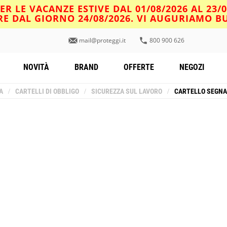
R LE VACANZE ESTIVE DAL 01/08/2026 AL 23/
IRE DAL GIORNO 24/08/2026. VI AUGURIAMO 
mail@proteggi.it
800 900 626
NOVITÀ
BRAND
OFFERTE
NEGOZI
A
/
CARTELLI DI OBBLIGO
/
SICUREZZA SUL LAVORO
/
CARTELLO SEGNA