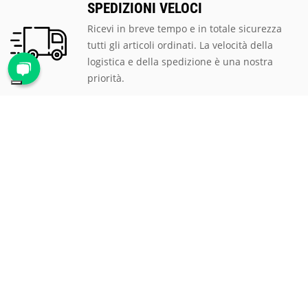
SPEDIZIONI VELOCI
Ricevi in breve tempo e in totale sicurezza
tutti gli articoli ordinati. La velocità della
logistica e della spedizione è una nostra
priorità.
PAGAMENTI SICURI
Scegli tra le tantissime modalità di
pagamento proposte, ti assicuriamo la
massima sicurezza e privacy per tutte le
transazioni.
ASSISTENZA CLIENTI
Rispondiamo prontamente a qualsiasi
richiesta al numero verde
800 900 626
, via
mail all'indirizzo
mail@proteggi.it
, oppure