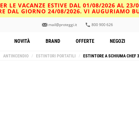
R LE VACANZE ESTIVE DAL 01/08/2026 AL 23/
IRE DAL GIORNO 24/08/2026. VI AUGURIAMO 
mail@proteggi.it
800 900 626
NOVITÀ
BRAND
OFFERTE
NEGOZI
ANTINCENDIO
/
ESTINTORI PORTATILI
/
ESTINTORE A SCHIUMA CHEF 3