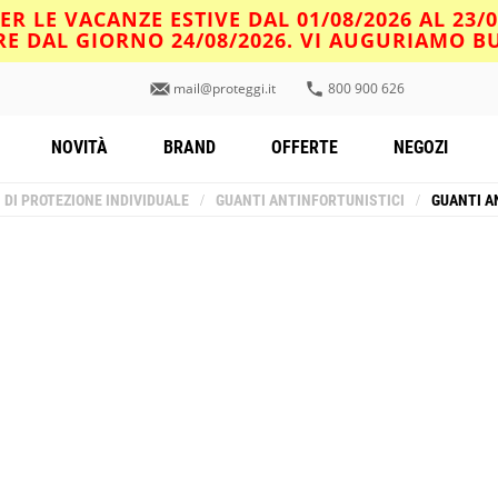
R LE VACANZE ESTIVE DAL 01/08/2026 AL 23/
IRE DAL GIORNO 24/08/2026. VI AUGURIAMO 
mail@proteggi.it
800 900 626
NOVITÀ
BRAND
OFFERTE
NEGOZI
I DI PROTEZIONE INDIVIDUALE
/
GUANTI ANTINFORTUNISTICI
/
GUANTI A