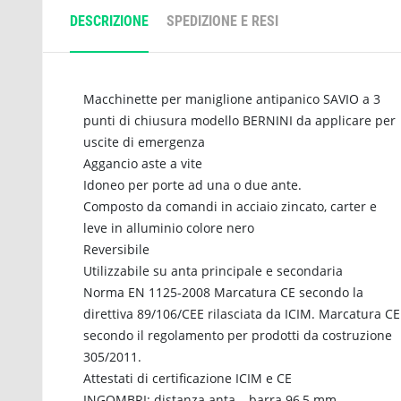
DESCRIZIONE
SPEDIZIONE E RESI
Macchinette per maniglione antipanico SAVIO a 3
punti di chiusura modello BERNINI da applicare per
uscite di emergenza
Aggancio aste a vite
Idoneo per porte ad una o due ante.
Composto da comandi in acciaio zincato, carter e
leve in alluminio colore nero
Reversibile
Utilizzabile su anta principale e secondaria
Norma EN 1125-2008 Marcatura CE secondo la
direttiva 89/106/CEE rilasciata da ICIM. Marcatura CE
secondo il regolamento per prodotti da costruzione
305/2011.
Attestati di certificazione ICIM e CE
INGOMBRI: distanza anta – barra 96,5 mm