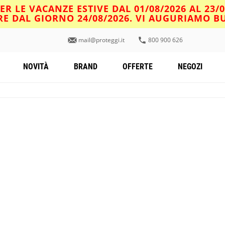
R LE VACANZE ESTIVE DAL 01/08/2026 AL 23/
IRE DAL GIORNO 24/08/2026. VI AUGURIAMO 
mail@proteggi.it
800 900 626
NOVITÀ
BRAND
OFFERTE
NEGOZI