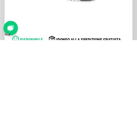
DISPONIBILE
IDONEO ALLA SPEDIZIONE GRATUITA
SCARPE ANTINFORTUNISTICHE MTS
VICKERS FLEX S3
118,22 €
| Diverse varianti
SPEDIZIONI VELOCI
Ricevi in breve tempo e in totale sicurezza