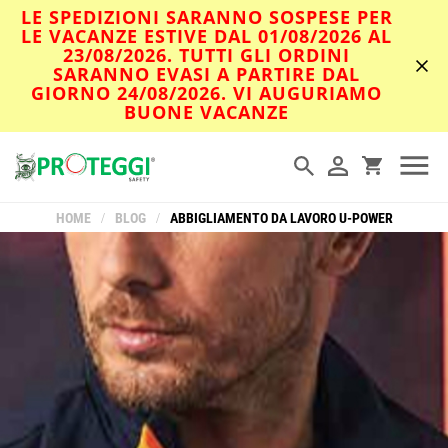
LE SPEDIZIONI SARANNO SOSPESE PER
LE VACANZE ESTIVE DAL 01/08/2026 AL
23/08/2026. TUTTI GLI ORDINI
SARANNO EVASI A PARTIRE DAL
GIORNO 24/08/2026. VI AUGURIAMO
BUONE VACANZE
HOME
/
BLOG
/
ABBIGLIAMENTO DA LAVORO U-POWER