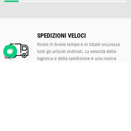
SPEDIZIONI VELOCI
Ricevi in breve tempo e in totale sicurezza
tutti gli articoli ordinati. La velocità della
logistica e della spedizione è una nostra
priorità.
PAGAMENTI SICURI
Scegli tra le tantissime modalità di
pagamento proposte, ti assicuriamo la
massima sicurezza e privacy per tutte le
transazioni.