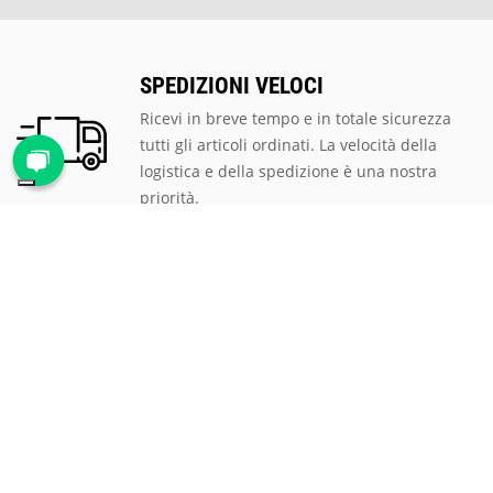
SPEDIZIONI VELOCI
Ricevi in breve tempo e in totale sicurezza
tutti gli articoli ordinati. La velocità della
logistica e della spedizione è una nostra
priorità.
PAGAMENTI SICURI
Scegli tra le tantissime modalità di
pagamento proposte, ti assicuriamo la
massima sicurezza e privacy per tutte le
transazioni.
ASSISTENZA CLIENTI