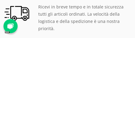
Ricevi in breve tempo e in totale sicurezza
tutti gli articoli ordinati. La velocità della
logistica e della spedizione è una nostra
priorità.
PAGAMENTI SICURI
Scegli tra le tantissime modalità di
pagamento proposte, ti assicuriamo la
massima sicurezza e privacy per tutte le
transazioni.
ASSISTENZA CLIENTI
Rispondiamo prontamente a qualsiasi
richiesta al numero verde
800 900 626
, via
mail all'indirizzo
mail@proteggi.it
, oppure
via
WhatsApp al numero
339 1170920
.