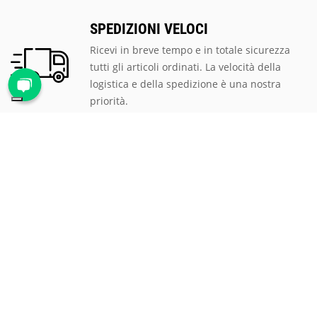
SPEDIZIONI VELOCI
Ricevi in breve tempo e in totale sicurezza
tutti gli articoli ordinati. La velocità della
logistica e della spedizione è una nostra
priorità.
PAGAMENTI SICURI
Scegli tra le tantissime modalità di
pagamento proposte, ti assicuriamo la
massima sicurezza e privacy per tutte le
transazioni.
ASSISTENZA CLIENTI
Rispondiamo prontamente a qualsiasi
richiesta al numero verde
800 900 626
, via