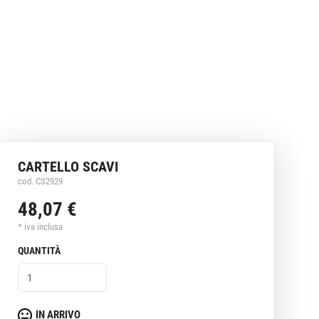
CARTELLO SCAVI
cod. CS2929
48,07 €
* iva inclusa
QUANTITÀ
IN ARRIVO