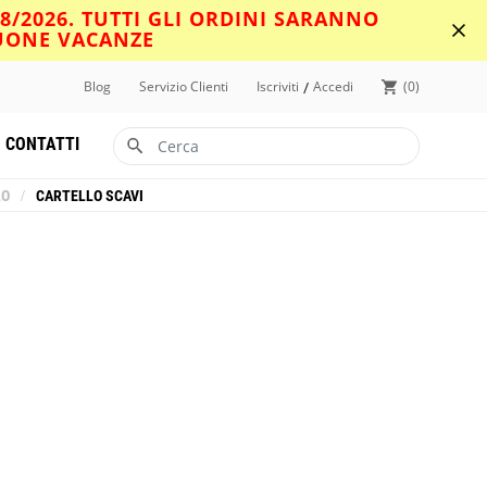
08/2026. TUTTI GLI ORDINI SARANNO
BUONE VACANZE
/
Blog
Servizio Clienti
Iscriviti
Accedi
0
CONTATTI
LO
/
CARTELLO SCAVI