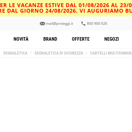
R LE VACANZE ESTIVE DAL 01/08/2026 AL 23/
IRE DAL GIORNO 24/08/2026. VI AUGURIAMO 
mail@proteggi.it
800 900 626
NOVITÀ
BRAND
OFFERTE
NEGOZI
/
SEGNALETICA
/
SEGNALETICA DI SICUREZZA
/
CARTELLI MULTISIMBO