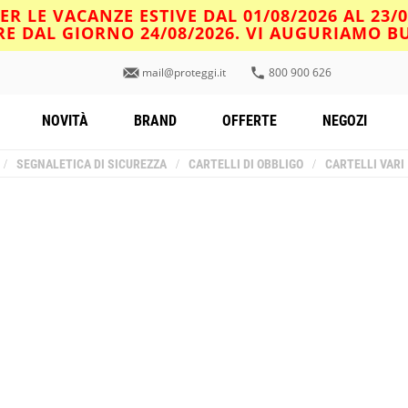
R LE VACANZE ESTIVE DAL 01/08/2026 AL 23/
IRE DAL GIORNO 24/08/2026. VI AUGURIAMO 
mail@proteggi.it
800 900 626
NOVITÀ
BRAND
OFFERTE
NEGOZI
/
SEGNALETICA DI SICUREZZA
/
CARTELLI DI OBBLIGO
/
CARTELLI VARI