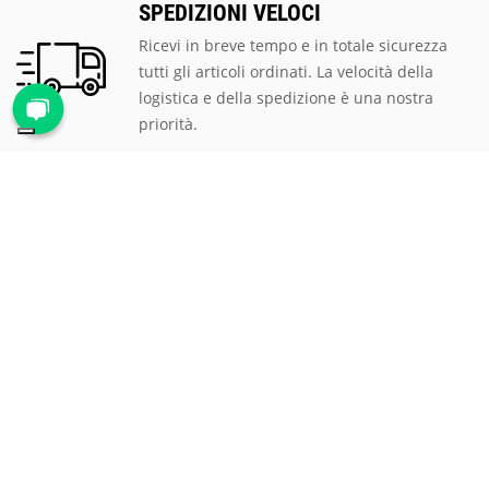
SPEDIZIONI VELOCI
Ricevi in breve tempo e in totale sicurezza
tutti gli articoli ordinati. La velocità della
logistica e della spedizione è una nostra
priorità.
PAGAMENTI SICURI
Scegli tra le tantissime modalità di
pagamento proposte, ti assicuriamo la
massima sicurezza e privacy per tutte le
transazioni.
ASSISTENZA CLIENTI
Rispondiamo prontamente a qualsiasi
richiesta al numero verde
800 900 626
, via
mail all'indirizzo
mail@proteggi.it
, oppure