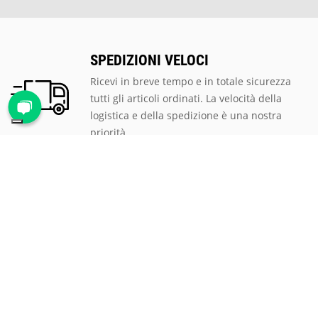
SPEDIZIONI VELOCI
Ricevi in breve tempo e in totale sicurezza
tutti gli articoli ordinati. La velocità della
logistica e della spedizione è una nostra
priorità.
PAGAMENTI SICURI
Scegli tra le tantissime modalità di
pagamento proposte, ti assicuriamo la
massima sicurezza e privacy per tutte le
transazioni.
ASSISTENZA CLIENTI