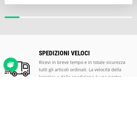
SPEDIZIONI VELOCI
Ricevi in breve tempo e in totale sicurezza
tutti gli articoli ordinati. La velocità della
logistica e della spedizione è una nostra
priorità.
PAGAMENTI SICURI
Scegli tra le tantissime modalità di
pagamento proposte, ti assicuriamo la
massima sicurezza e privacy per tutte le