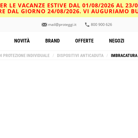
R LE VACANZE ESTIVE DAL 01/08/2026 AL 23/
IRE DAL GIORNO 24/08/2026. VI AUGURIAMO 
mail@proteggi.it
800 900 626
NOVITÀ
BRAND
OFFERTE
NEGOZI
DI PROTEZIONE INDIVIDUALE
/
DISPOSITIVI ANTICADUTA
/
IMBRACATURA 