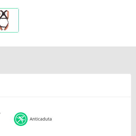
o
Anticaduta
n
l