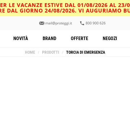
R LE VACANZE ESTIVE DAL 01/08/2026 AL 23/
IRE DAL GIORNO 24/08/2026. VI AUGURIAMO 
mail@proteggi.it
800 900 626
NOVITÀ
BRAND
OFFERTE
NEGOZI
HOME
/
PRODOTTI
/
TORCIA DI EMERGENZA